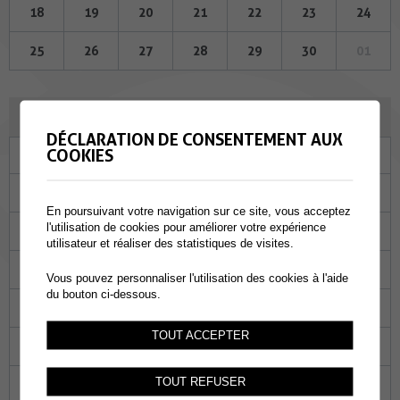
18
19
20
21
22
23
24
25
26
27
28
29
30
01
OCTOBRE 2023
DÉCLARATION DE CONSENTEMENT AUX
COOKIES
Lu
Ma
Me
Je
Ve
Sa
Di
25
26
27
28
29
30
01
En poursuivant votre navigation sur ce site, vous acceptez
l'utilisation de cookies pour améliorer votre expérience
02
03
04
05
06
07
08
utilisateur et réaliser des statistiques de visites.
09
10
11
12
13
14
15
Vous pouvez personnaliser l'utilisation des cookies à l'aide
du bouton ci-dessous.
16
17
18
19
20
21
22
TOUT ACCEPTER
23
24
25
26
27
28
29
TOUT REFUSER
30
31
01
02
03
04
05