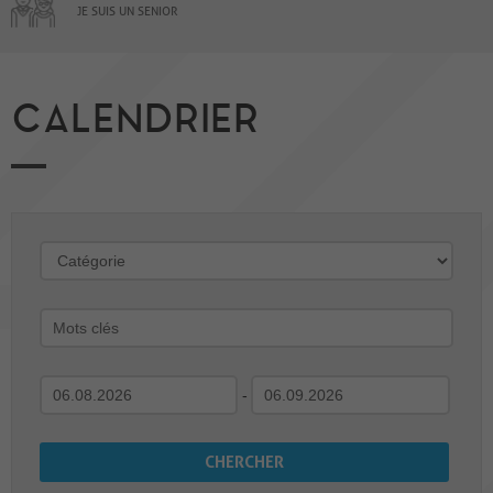
JE SUIS UN SENIOR
CALENDRIER
-