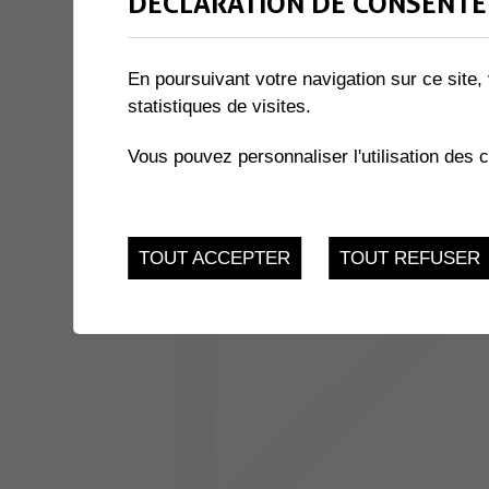
DÉCLARATION DE CONSENTE
1 résultat
En poursuivant votre navigation sur ce site, 
statistiques de visites.
JUSQU'AU
THÉÂTRE DU ROVRA - PAPA
25
Salle des Perraires - 
Vous pouvez personnaliser l'utilisation des 
Muraz
MAR.
TOUT ACCEPTER
TOUT REFUSER