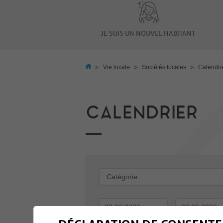
JE SUIS UN NOUVEL HABITANT
>
>
>
Vie locale
Sociétés locales
Calendri
CALENDRIER
-