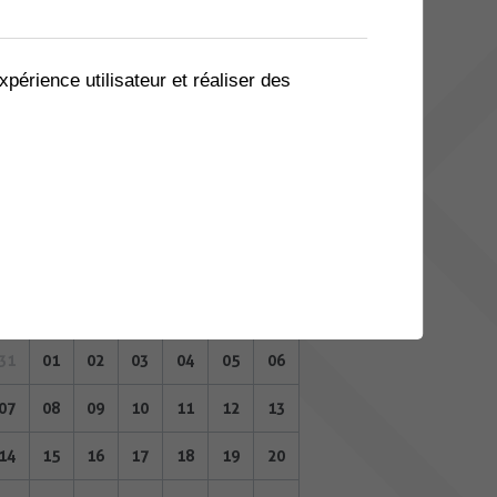
03
04
05
06
07
08
09
10
11
12
13
14
15
16
xpérience utilisateur et réaliser des
17
18
19
20
21
22
23
24
25
26
27
28
29
30
31
01
02
03
04
05
06
AOÛT 2023
Lu
Ma
Me
Je
Ve
Sa
Di
31
01
02
03
04
05
06
07
08
09
10
11
12
13
14
15
16
17
18
19
20