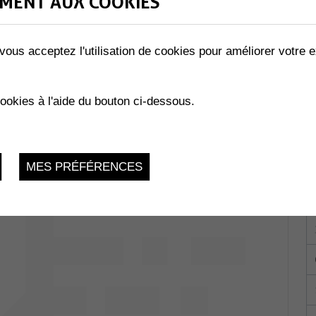
MENT AUX COOKIES
vous acceptez l'utilisation de cookies pour améliorer votre e
RAZZI...TE !
Collombey-
cookies à l'aide du bouton ci-dessous.
du 17.03.2023 au 25.03.2023
MES PRÉFÉRENCES