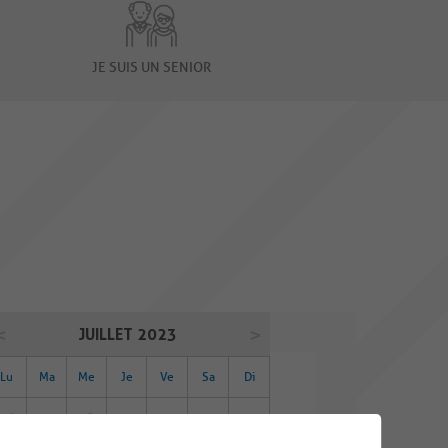
JE SUIS UN SENIOR
JUILLET 2023
Lu
Ma
Me
Je
Ve
Sa
Di
26
27
28
29
30
01
02