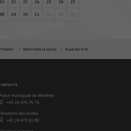
21
22
23
24
25
26
27
28
29
30
31
01
02
03
XTRANET
MENTIONS LÉGALES
PLAN DU SITE
CONTACTS
Police municipale de Monthey
+41 24 475 75 75
Directions des écoles
+41 24 473 61 80
Structure jeunesse