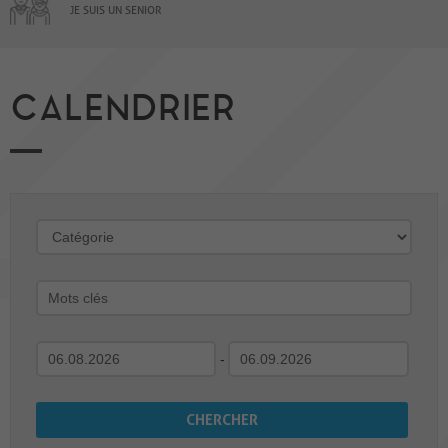
JE SUIS UN SENIOR
CALENDRIER
-