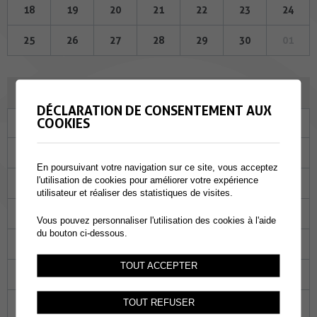
18
19
20
21
22
23
24
25
26
27
28
29
30
01
OCTOBRE 2023
DÉCLARATION DE CONSENTEMENT AUX
COOKIES
Lu
Ma
Me
Je
Ve
Sa
Di
25
26
27
28
29
30
01
En poursuivant votre navigation sur ce site, vous acceptez
l'utilisation de cookies pour améliorer votre expérience
02
03
04
05
06
07
08
utilisateur et réaliser des statistiques de visites.
09
10
11
12
13
14
15
Vous pouvez personnaliser l'utilisation des cookies à l'aide
du bouton ci-dessous.
16
17
18
19
20
21
22
TOUT ACCEPTER
23
24
25
26
27
28
29
TOUT REFUSER
30
31
01
02
03
04
05