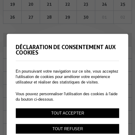
19
20
21
22
23
24
25
26
27
28
29
30
01
02
JUILLET 2023
DÉCLARATION DE CONSENTEMENT AUX
COOKIES
Lu
Ma
Me
Je
Ve
Sa
Di
26
27
28
29
30
01
02
En poursuivant votre navigation sur ce site, vous acceptez
l'utilisation de cookies pour améliorer votre expérience
03
04
05
06
07
08
09
utilisateur et réaliser des statistiques de visites.
10
11
12
13
14
15
16
Vous pouvez personnaliser l'utilisation des cookies à l'aide
du bouton ci-dessous.
17
18
19
20
21
22
23
TOUT ACCEPTER
24
25
26
27
28
29
30
TOUT REFUSER
31
01
02
03
04
05
06