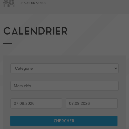
JE SUIS UN SENIOR
CALENDRIER
-