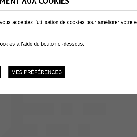
MENT AUX COOKIES
vous acceptez l'utilisation de cookies pour améliorer votre e
RAZZI...TE !
Collombey-
cookies à l'aide du bouton ci-dessous.
du 17.03.2023 au 25.03.2023
MES PRÉFÉRENCES