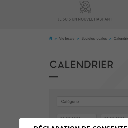
JE SUIS UN NOUVEL HABITANT
>
>
>
Vie locale
Sociétés locales
Calendri
CALENDRIER
-