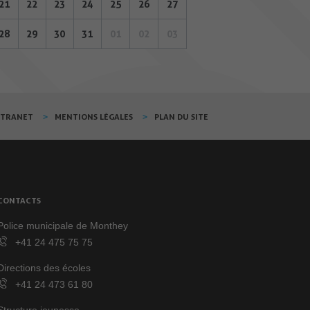
21
22
23
24
25
26
27
28
29
30
31
01
02
03
XTRANET
MENTIONS LÉGALES
PLAN DU SITE
CONTACTS
Police municipale de Monthey
+41 24 475 75 75
Directions des écoles
+41 24 473 61 80
Structure jeunesse