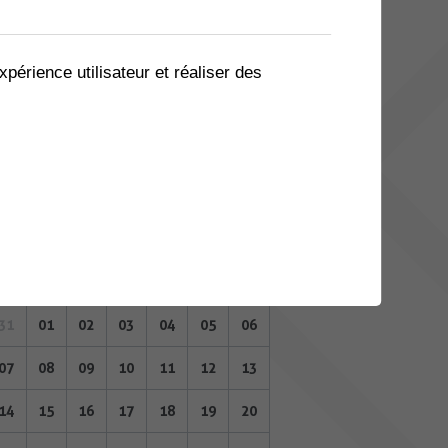
03
04
05
06
07
08
09
10
11
12
13
14
15
16
xpérience utilisateur et réaliser des
17
18
19
20
21
22
23
24
25
26
27
28
29
30
31
01
02
03
04
05
06
AOÛT 2023
Lu
Ma
Me
Je
Ve
Sa
Di
31
01
02
03
04
05
06
07
08
09
10
11
12
13
14
15
16
17
18
19
20