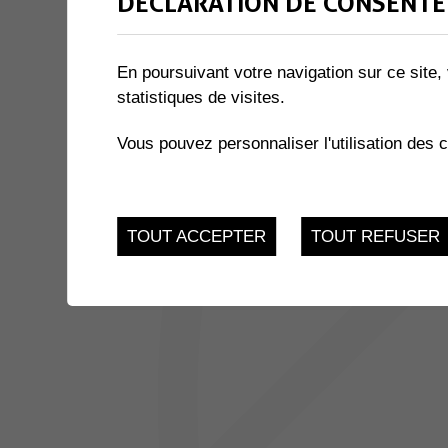
DÉCLARATION DE CONSENTE
1 résultat
En poursuivant votre navigation sur ce site, 
statistiques de visites.
JUSQU'AU
THÉÂTRE DU ROVRA - PAPA
25
Salle des Perraires - 
Vous pouvez personnaliser l'utilisation des 
Muraz
MAR.
TOUT ACCEPTER
TOUT REFUSER