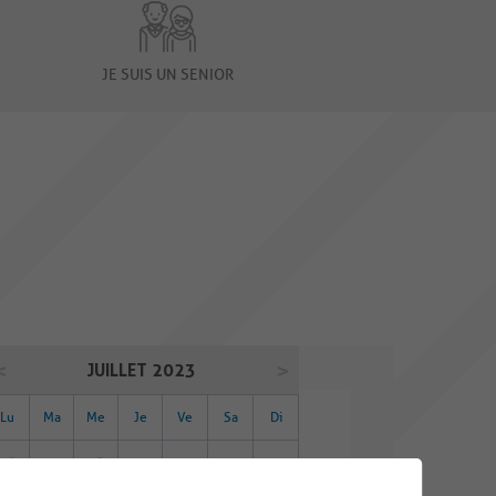
JE SUIS UN SENIOR
JUILLET 2023
Lu
Ma
Me
Je
Ve
Sa
Di
26
27
28
29
30
01
02