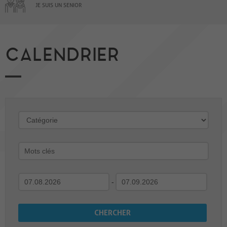
JE SUIS UN SENIOR
CALENDRIER
-