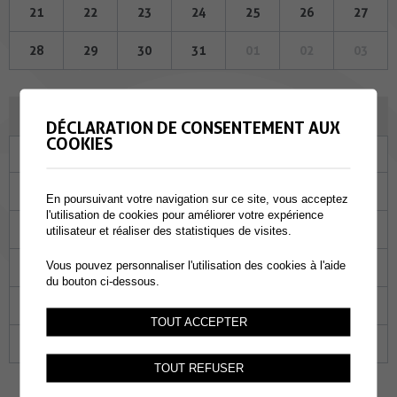
21
22
23
24
25
26
27
28
29
30
31
01
02
03
SEPTEMBRE 2023
DÉCLARATION DE CONSENTEMENT AUX
COOKIES
Lu
Ma
Me
Je
Ve
Sa
Di
28
29
30
31
01
02
03
En poursuivant votre navigation sur ce site, vous acceptez
l'utilisation de cookies pour améliorer votre expérience
04
05
06
07
08
09
10
utilisateur et réaliser des statistiques de visites.
Vous pouvez personnaliser l'utilisation des cookies à l'aide
11
12
13
14
15
16
17
du bouton ci-dessous.
18
19
20
21
22
23
24
TOUT ACCEPTER
25
26
27
28
29
30
01
TOUT REFUSER