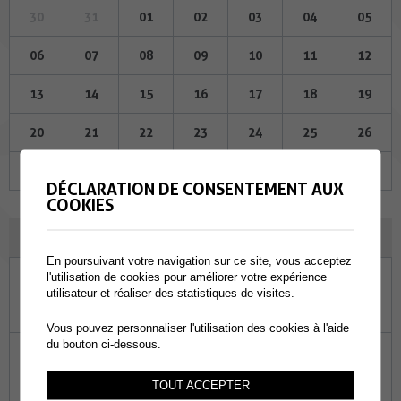
30
31
01
02
03
04
05
06
07
08
09
10
11
12
13
14
15
16
17
18
19
20
21
22
23
24
25
26
27
28
29
30
01
02
03
DÉCLARATION DE CONSENTEMENT AUX
COOKIES
DÉCEMBRE 2023
En poursuivant votre navigation sur ce site, vous acceptez
Lu
Ma
Me
Je
Ve
Sa
Di
l'utilisation de cookies pour améliorer votre expérience
utilisateur et réaliser des statistiques de visites.
27
28
29
30
01
02
03
Vous pouvez personnaliser l'utilisation des cookies à l'aide
du bouton ci-dessous.
04
05
06
07
08
09
10
TOUT ACCEPTER
11
12
13
14
15
16
17