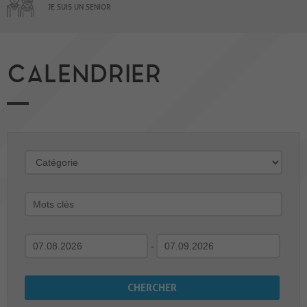
JE SUIS UN SENIOR
CALENDRIER
-