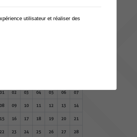
04
05
06
07
08
09
10
11
12
13
14
15
16
17
xpérience utilisateur et réaliser des
18
19
20
21
22
23
24
25
26
27
28
29
30
31
JANVIER 2024
Lu
Ma
Me
Je
Ve
Sa
Di
01
02
03
04
05
06
07
08
09
10
11
12
13
14
15
16
17
18
19
20
21
22
23
24
25
26
27
28