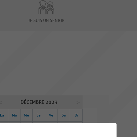
JE SUIS UN SENIOR
DÉCEMBRE 2023
Lu
Ma
Me
Je
Ve
Sa
Di
27
28
29
30
01
02
03