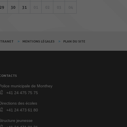
29
30
31
01
02
03
04
XTRANET
MENTIONS LÉGALES
PLAN DU SITE
CONTACTS
Police municipale de Monthey
+41 24 475 75 75
Directions des écoles
+41 24 473 61 80
Structure jeunesse