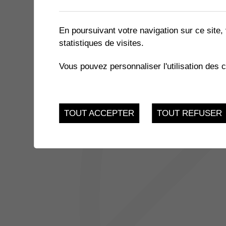
2 résultats
En poursuivant votre navigation sur ce site, 
statistiques de visites.
20
CAFÉS DISCUSSIONS
Vous pouvez personnaliser l'utilisation des 
Route de Collombey-l
SEP.
20
CLUB DE LECTURE
TOUT ACCEPTER
TOUT REFUSER
Bibliothèque Collomb
SEP.