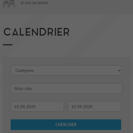
JE SUIS UN SENIOR
CALENDRIER
-