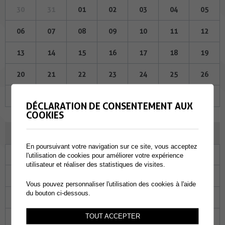
30
31
01
02
03
04
05
06
07
08
09
10
11
12
13
14
15
16
17
18
19
20
21
22
23
24
25
26
27
28
29
30
01
02
03
DÉCLARATION DE CONSENTEMENT AUX
COOKIES
DÉCEMBRE 2023
En poursuivant votre navigation sur ce site, vous acceptez
Lu
Ma
Me
Je
Ve
Sa
Di
l'utilisation de cookies pour améliorer votre expérience
utilisateur et réaliser des statistiques de visites.
27
28
29
30
01
02
03
Vous pouvez personnaliser l'utilisation des cookies à l'aide
du bouton ci-dessous.
04
05
06
07
08
09
10
TOUT ACCEPTER
11
12
13
14
15
16
17