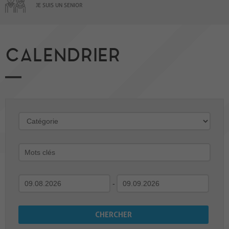
JE SUIS UN SENIOR
CALENDRIER
-