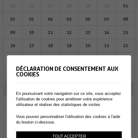
25
26
27
28
29
30
01
02
03
04
05
06
07
08
09
10
11
12
13
14
15
16
17
18
19
20
21
22
23
24
25
26
27
28
29
DÉCLARATION DE CONSENTEMENT AUX
30
31
01
02
03
04
05
COOKIES
NOVEMBRE 2023
En poursuivant votre navigation sur ce site, vous acceptez
l'utilisation de cookies pour améliorer votre expérience
Lu
Ma
Me
Je
Ve
Sa
Di
utilisateur et réaliser des statistiques de visites.
30
31
01
02
03
04
05
Vous pouvez personnaliser l'utilisation des cookies à l'aide
du bouton ci-dessous.
06
07
08
09
10
11
12
TOUT ACCEPTER