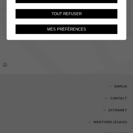
13
14
15
16
17
18
19
TOUT REFUSER
20
21
22
23
24
25
26
27
28
29
30
01
02
03
MES PRÉFÉRENCES
EMPLOI
CONTACT
EXTRANET
MENTIONS LÉGALES