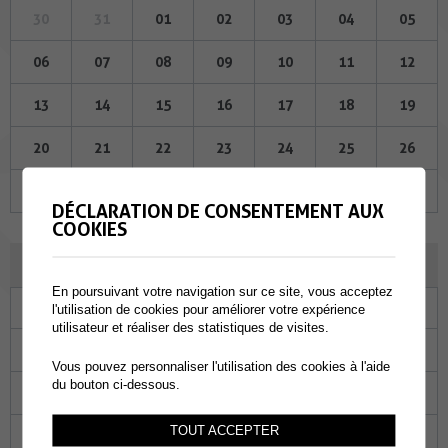
30
31
01
02
03
04
05
06
07
08
09
10
11
12
13
14
15
16
17
18
19
20
21
22
23
24
25
26
27
28
29
30
01
02
03
DÉCLARATION DE CONSENTEMENT AUX
COOKIES
DÉCEMBRE 2023
En poursuivant votre navigation sur ce site, vous acceptez
Lu
Ma
Me
Je
Ve
Sa
Di
l'utilisation de cookies pour améliorer votre expérience
utilisateur et réaliser des statistiques de visites.
27
28
29
30
01
02
03
Vous pouvez personnaliser l'utilisation des cookies à l'aide
du bouton ci-dessous.
04
05
06
07
08
09
10
TOUT ACCEPTER
11
12
13
14
15
16
17