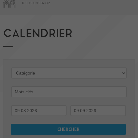
JE SUIS UN SENIOR
CALENDRIER
-