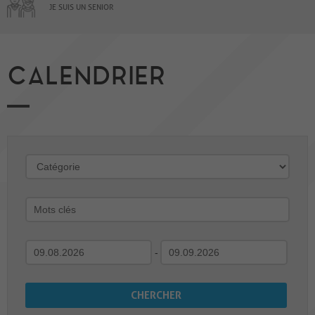
JE SUIS UN SENIOR
CALENDRIER
-