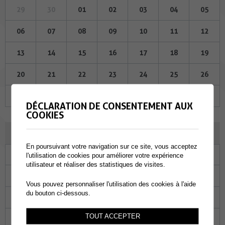
29
30
01
02
03
04
05
06
07
08
09
10
11
12
13
14
15
16
17
18
19
20
21
22
23
24
25
26
27
28
29
30
31
01
02
DÉCLARATION DE CONSENTEMENT AUX
COOKIES
JUIN 2024
En poursuivant votre navigation sur ce site, vous acceptez
Lu
Ma
Me
Je
Ve
Sa
Di
l'utilisation de cookies pour améliorer votre expérience
utilisateur et réaliser des statistiques de visites.
27
28
29
30
31
01
02
Vous pouvez personnaliser l'utilisation des cookies à l'aide
du bouton ci-dessous.
03
04
05
06
07
08
09
TOUT ACCEPTER
10
11
12
13
14
15
16