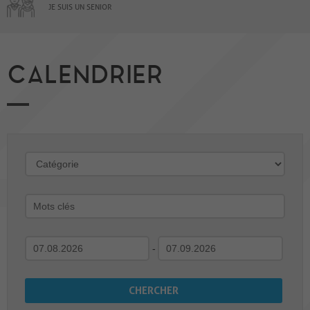
JE SUIS UN SENIOR
CALENDRIER
-