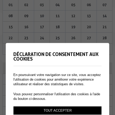
01
02
03
04
05
06
07
08
09
10
11
12
13
14
15
16
17
18
19
20
21
22
23
24
25
26
27
28
29
30
01
02
03
04
05
DÉCLARATION DE CONSENTEMENT AUX
COOKIES
MAI 2024
En poursuivant votre navigation sur ce site, vous acceptez
Lu
Ma
Me
Je
Ve
Sa
Di
l'utilisation de cookies pour améliorer votre expérience
utilisateur et réaliser des statistiques de visites.
29
30
01
02
03
04
05
Vous pouvez personnaliser l'utilisation des cookies à l'aide
du bouton ci-dessous.
06
07
08
09
10
11
12
TOUT ACCEPTER
13
14
15
16
17
18
19