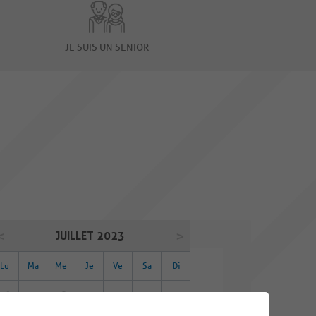
JE SUIS UN SENIOR
JUILLET 2023
Lu
Ma
Me
Je
Ve
Sa
Di
26
27
28
29
30
01
02