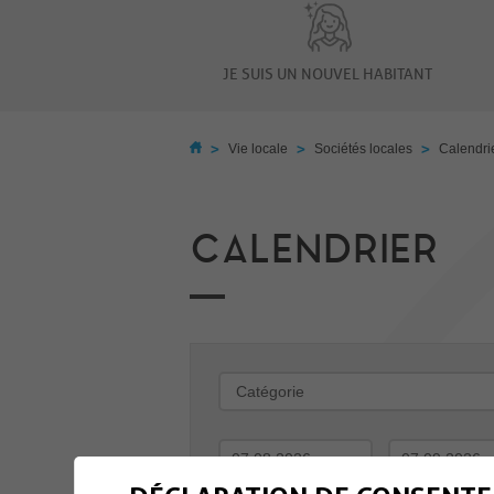
JE SUIS UN NOUVEL HABITANT
>
>
>
Vie locale
Sociétés locales
Calendri
CALENDRIER
-