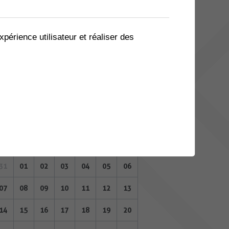
03
04
05
06
07
08
09
10
11
12
13
14
15
16
xpérience utilisateur et réaliser des
17
18
19
20
21
22
23
24
25
26
27
28
29
30
31
01
02
03
04
05
06
AOÛT 2023
Lu
Ma
Me
Je
Ve
Sa
Di
31
01
02
03
04
05
06
07
08
09
10
11
12
13
14
15
16
17
18
19
20