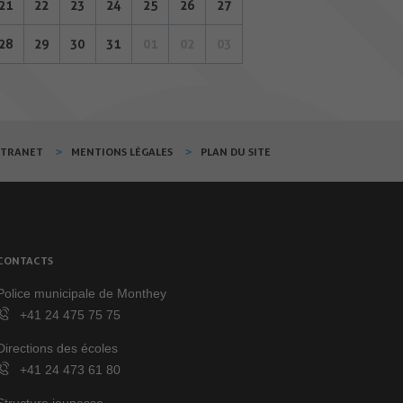
21
22
23
24
25
26
27
28
29
30
31
01
02
03
XTRANET
MENTIONS LÉGALES
PLAN DU SITE
CONTACTS
Police municipale de Monthey
+41 24 475 75 75
Directions des écoles
+41 24 473 61 80
Structure jeunesse