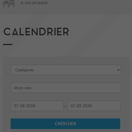
JE SUIS UN SENIOR
CALENDRIER
-