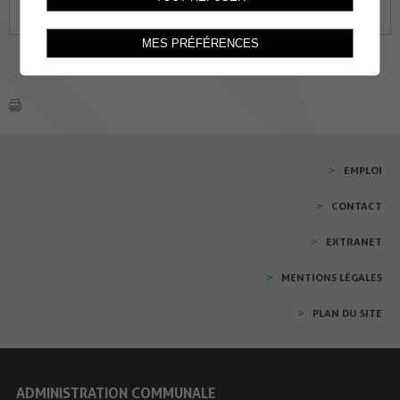
31
01
02
03
04
05
06
MES PRÉFÉRENCES
EMPLOI
CONTACT
EXTRANET
MENTIONS LÉGALES
PLAN DU SITE
ADMINISTRATION COMMUNALE