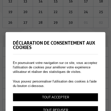
12
13
14
15
16
17
18
19
20
21
22
23
24
25
26
27
28
29
30
01
02
JUILLET 2023
DÉCLARATION DE CONSENTEMENT AUX
COOKIES
Lu
Ma
Me
Je
Ve
Sa
Di
26
27
28
29
30
01
02
En poursuivant votre navigation sur ce site, vous acceptez
l'utilisation de cookies pour améliorer votre expérience
utilisateur et réaliser des statistiques de visites.
03
04
05
06
07
08
09
Vous pouvez personnaliser l'utilisation des cookies à l'aide
10
11
12
13
14
15
16
du bouton ci-dessous.
17
18
19
20
21
22
23
TOUT ACCEPTER
24
25
26
27
28
29
30
TOUT REFUSER