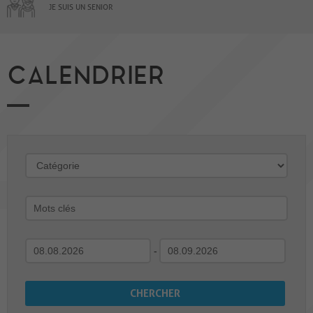
JE SUIS UN SENIOR
CALENDRIER
-