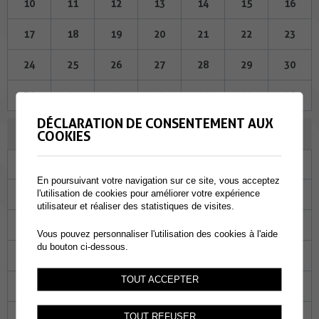
10
11
12
13
14
15
16
17
18
19
20
21
22
23
24
25
26
27
28
29
30
31
01
02
03
04
05
06
DÉCLARATION DE CONSENTEMENT AUX
AOÛT 2023
COOKIES
Lu
Ma
Me
Je
Ve
Sa
Di
En poursuivant votre navigation sur ce site, vous acceptez
31
01
02
03
04
05
06
l'utilisation de cookies pour améliorer votre expérience
utilisateur et réaliser des statistiques de visites.
07
08
09
10
11
12
13
Vous pouvez personnaliser l'utilisation des cookies à l'aide
du bouton ci-dessous.
14
15
16
17
18
19
20
TOUT ACCEPTER
21
22
23
24
25
26
27
28
29
30
31
01
02
03
TOUT REFUSER