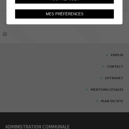
31
01
02
03
04
05
06
MES PRÉFÉRENCES
EMPLOI
CONTACT
EXTRANET
MENTIONS LÉGALES
PLAN DU SITE
ADMINISTRATION COMMUNALE