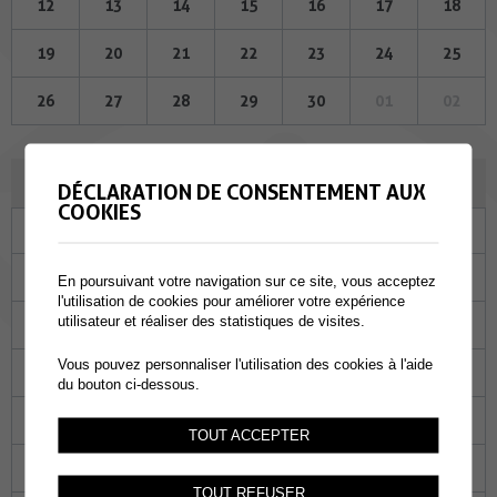
12
13
14
15
16
17
18
19
20
21
22
23
24
25
26
27
28
29
30
01
02
JUILLET 2023
DÉCLARATION DE CONSENTEMENT AUX
COOKIES
Lu
Ma
Me
Je
Ve
Sa
Di
26
27
28
29
30
01
02
En poursuivant votre navigation sur ce site, vous acceptez
l'utilisation de cookies pour améliorer votre expérience
utilisateur et réaliser des statistiques de visites.
03
04
05
06
07
08
09
Vous pouvez personnaliser l'utilisation des cookies à l'aide
10
11
12
13
14
15
16
du bouton ci-dessous.
17
18
19
20
21
22
23
TOUT ACCEPTER
24
25
26
27
28
29
30
TOUT REFUSER