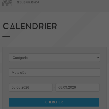
JE SUIS UN SENIOR
CALENDRIER
-