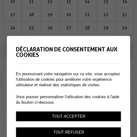
10
11
12
13
14
15
16
17
18
19
20
21
22
23
24
25
26
27
28
29
30
DÉCLARATION DE CONSENTEMENT AUX
MAI 2023
COOKIES
Lu
Ma
Me
Je
Ve
Sa
Di
En poursuivant votre navigation sur ce site, vous acceptez
01
02
03
04
05
06
07
l'utilisation de cookies pour améliorer votre expérience
utilisateur et réaliser des statistiques de visites.
08
09
10
11
12
13
14
Vous pouvez personnaliser l'utilisation des cookies à l'aide
15
16
17
18
19
20
21
du bouton ci-dessous.
22
23
24
25
26
27
28
TOUT ACCEPTER
29
30
31
01
02
03
04
TOUT REFUSER