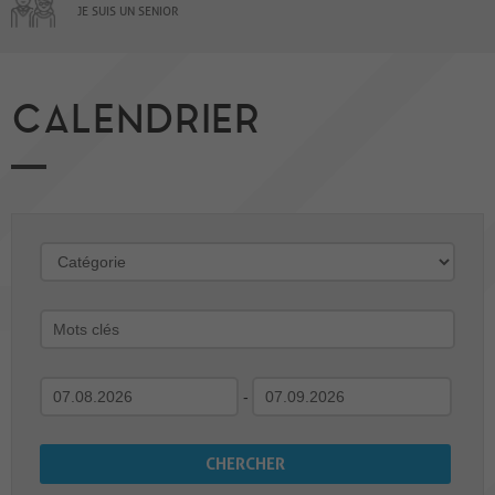
JE SUIS UN SENIOR
CALENDRIER
-