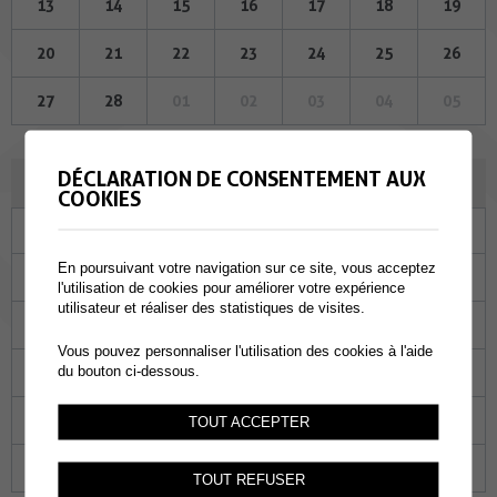
13
14
15
16
17
18
19
20
21
22
23
24
25
26
27
28
01
02
03
04
05
DÉCLARATION DE CONSENTEMENT AUX
MARS 2023
COOKIES
Lu
Ma
Me
Je
Ve
Sa
Di
En poursuivant votre navigation sur ce site, vous acceptez
27
28
01
02
03
04
05
l'utilisation de cookies pour améliorer votre expérience
utilisateur et réaliser des statistiques de visites.
06
07
08
09
10
11
12
Vous pouvez personnaliser l'utilisation des cookies à l'aide
13
14
15
16
17
18
19
du bouton ci-dessous.
20
21
22
23
24
25
26
TOUT ACCEPTER
27
28
29
30
31
01
02
TOUT REFUSER