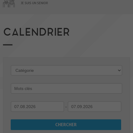
JE SUIS UN SENIOR
CALENDRIER
-