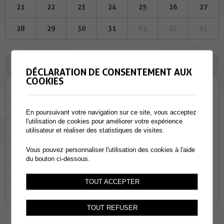
21
22
23
24
25
26
27
28
29
30
31
01
02
03
SEPTEMBRE 2023
DÉCLARATION DE CONSENTEMENT AUX
COOKIES
Lu
Ma
Me
Je
Ve
Sa
Di
28
29
30
31
01
02
03
En poursuivant votre navigation sur ce site, vous acceptez
l'utilisation de cookies pour améliorer votre expérience
04
05
06
07
08
09
10
utilisateur et réaliser des statistiques de visites.
Vous pouvez personnaliser l'utilisation des cookies à l'aide
11
12
13
14
15
16
17
du bouton ci-dessous.
18
19
20
21
22
23
24
TOUT ACCEPTER
25
26
27
28
29
30
01
TOUT REFUSER