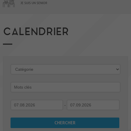
JE SUIS UN SENIOR
CALENDRIER
-