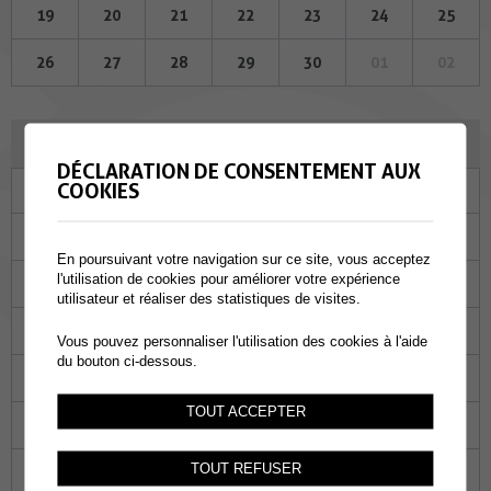
19
20
21
22
23
24
25
26
27
28
29
30
01
02
JUILLET 2023
DÉCLARATION DE CONSENTEMENT AUX
COOKIES
Lu
Ma
Me
Je
Ve
Sa
Di
26
27
28
29
30
01
02
En poursuivant votre navigation sur ce site, vous acceptez
l'utilisation de cookies pour améliorer votre expérience
03
04
05
06
07
08
09
utilisateur et réaliser des statistiques de visites.
10
11
12
13
14
15
16
Vous pouvez personnaliser l'utilisation des cookies à l'aide
du bouton ci-dessous.
17
18
19
20
21
22
23
TOUT ACCEPTER
24
25
26
27
28
29
30
TOUT REFUSER
31
01
02
03
04
05
06