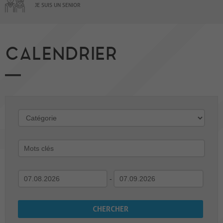
JE SUIS UN SENIOR
CALENDRIER
-