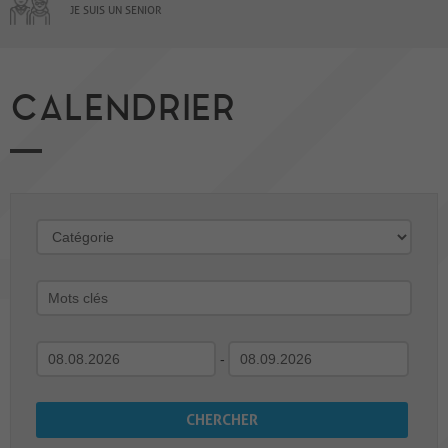
JE SUIS UN SENIOR
CALENDRIER
-