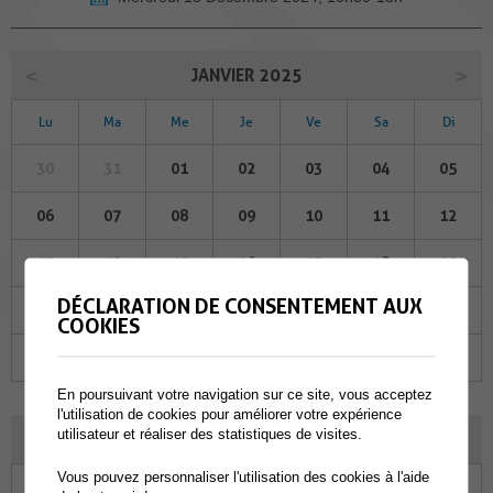
JANVIER 2025
Lu
Ma
Me
Je
Ve
Sa
Di
30
31
01
02
03
04
05
06
07
08
09
10
11
12
13
14
15
16
17
18
19
DÉCLARATION DE CONSENTEMENT AUX
20
21
22
23
24
25
26
COOKIES
27
28
29
30
31
01
02
En poursuivant votre navigation sur ce site, vous acceptez
l'utilisation de cookies pour améliorer votre expérience
utilisateur et réaliser des statistiques de visites.
FÉVRIER 2025
Vous pouvez personnaliser l'utilisation des cookies à l'aide
Lu
Ma
Me
Je
Ve
Sa
Di