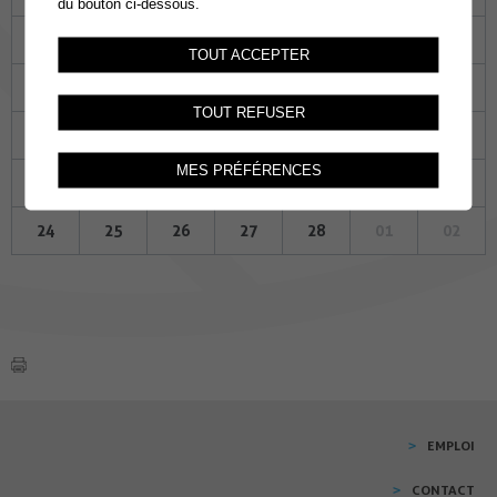
du bouton ci-dessous.
27
28
29
30
31
01
02
TOUT ACCEPTER
03
04
05
06
07
08
09
TOUT REFUSER
10
11
12
13
14
15
16
MES PRÉFÉRENCES
17
18
19
20
21
22
23
24
25
26
27
28
01
02
EMPLOI
CONTACT