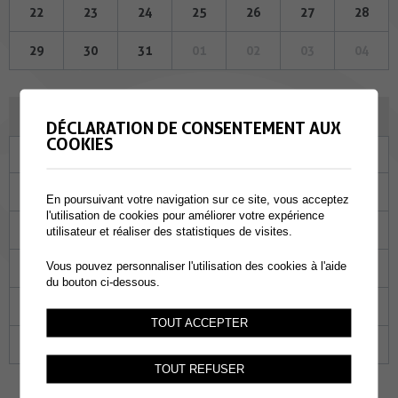
22
23
24
25
26
27
28
29
30
31
01
02
03
04
AOÛT 2024
DÉCLARATION DE CONSENTEMENT AUX
COOKIES
Lu
Ma
Me
Je
Ve
Sa
Di
29
30
31
01
02
03
04
En poursuivant votre navigation sur ce site, vous acceptez
l'utilisation de cookies pour améliorer votre expérience
05
06
07
08
09
10
11
utilisateur et réaliser des statistiques de visites.
Vous pouvez personnaliser l'utilisation des cookies à l'aide
12
13
14
15
16
17
18
du bouton ci-dessous.
19
20
21
22
23
24
25
TOUT ACCEPTER
26
27
28
29
30
31
01
TOUT REFUSER