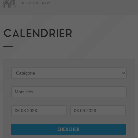
JE SUIS UN SENIOR
CALENDRIER
-