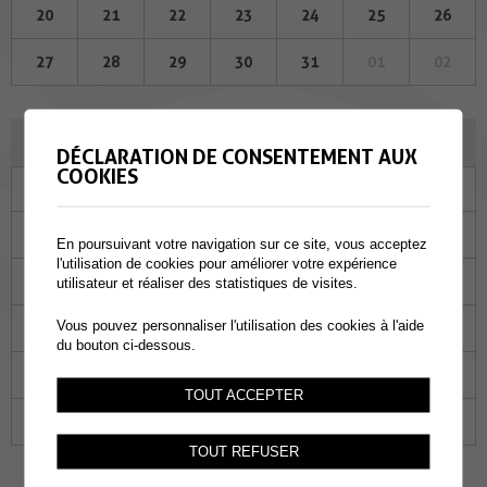
20
21
22
23
24
25
26
27
28
29
30
31
01
02
JUIN 2024
DÉCLARATION DE CONSENTEMENT AUX
COOKIES
Lu
Ma
Me
Je
Ve
Sa
Di
27
28
29
30
31
01
02
En poursuivant votre navigation sur ce site, vous acceptez
l'utilisation de cookies pour améliorer votre expérience
03
04
05
06
07
08
09
utilisateur et réaliser des statistiques de visites.
Vous pouvez personnaliser l'utilisation des cookies à l'aide
10
11
12
13
14
15
16
du bouton ci-dessous.
17
18
19
20
21
22
23
TOUT ACCEPTER
24
25
26
27
28
29
30
TOUT REFUSER