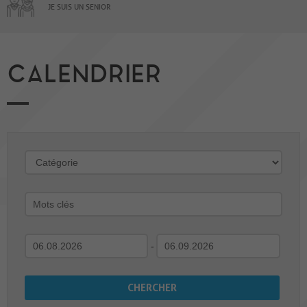
JE SUIS UN SENIOR
CALENDRIER
-