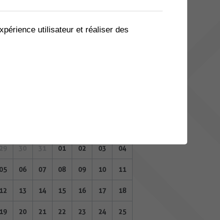
08
09
10
11
12
13
14
15
16
17
18
19
20
21
xpérience utilisateur et réaliser des
22
23
24
25
26
27
28
29
30
31
01
02
03
04
AOÛT 2024
Lu
Ma
Me
Je
Ve
Sa
Di
29
30
31
01
02
03
04
05
06
07
08
09
10
11
12
13
14
15
16
17
18
19
20
21
22
23
24
25