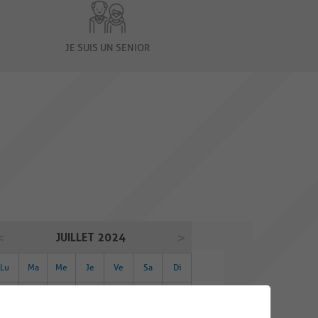
JE SUIS UN SENIOR
JUILLET 2024
Lu
Ma
Me
Je
Ve
Sa
Di
01
02
03
04
05
06
07