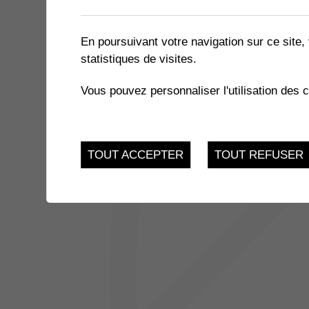
1 résultat
En poursuivant votre navigation sur ce site, 
statistiques de visites.
18
SÉANCE DU CONSEIL GÉN
Vous pouvez personnaliser l'utilisation des 
Salle Multiactivités à 
DEC.
TOUT ACCEPTER
TOUT REFUSER