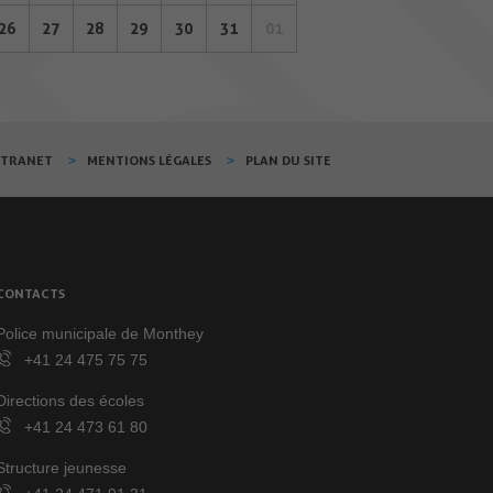
26
27
28
29
30
31
01
XTRANET
MENTIONS LÉGALES
PLAN DU SITE
CONTACTS
Police municipale de Monthey
+41 24 475 75 75
Directions des écoles
+41 24 473 61 80
Structure jeunesse