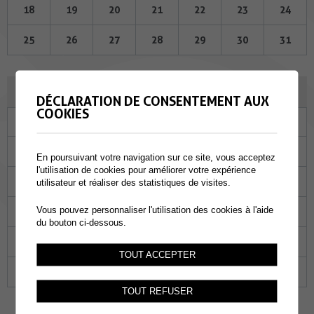
18
19
20
21
22
23
24
25
26
27
28
29
30
31
AVRIL 2024
DÉCLARATION DE CONSENTEMENT AUX
COOKIES
Lu
Ma
Me
Je
Ve
Sa
Di
01
02
03
04
05
06
07
En poursuivant votre navigation sur ce site, vous acceptez
l'utilisation de cookies pour améliorer votre expérience
08
09
10
11
12
13
14
utilisateur et réaliser des statistiques de visites.
Vous pouvez personnaliser l'utilisation des cookies à l'aide
15
16
17
18
19
20
21
du bouton ci-dessous.
22
23
24
25
26
27
28
TOUT ACCEPTER
29
30
01
02
03
04
05
TOUT REFUSER