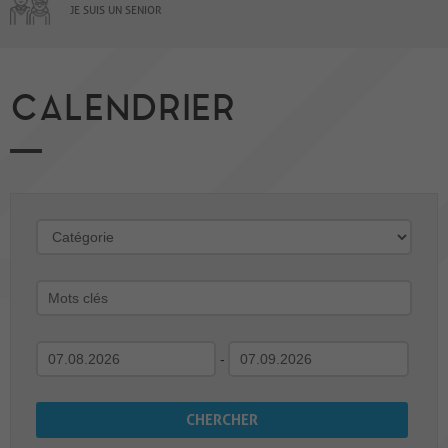
JE SUIS UN SENIOR
CALENDRIER
-