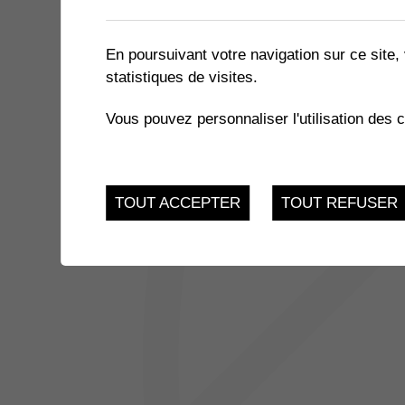
1 résultat
En poursuivant votre navigation sur ce site, 
statistiques de visites.
18
CAFÉS DISCUSSIONS
Vous pouvez personnaliser l'utilisation des 
Route de Collombey-l
AVR.
TOUT ACCEPTER
TOUT REFUSER