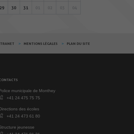
29
30
31
01
02
03
04
XTRANET
MENTIONS LÉGALES
PLAN DU SITE
CONTACTS
Police municipale de Monthey
+41 24 475 75 75
Directions des écoles
+41 24 473 61 80
Structure jeunesse