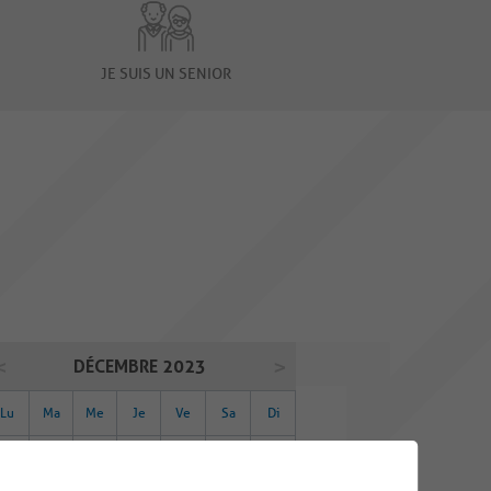
JE SUIS UN SENIOR
DÉCEMBRE 2023
Lu
Ma
Me
Je
Ve
Sa
Di
27
28
29
30
01
02
03