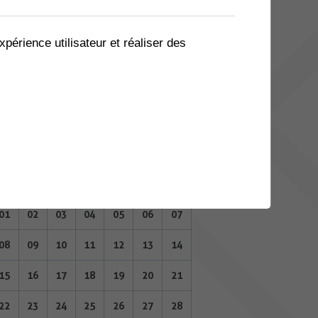
04
05
06
07
08
09
10
11
12
13
14
15
16
17
xpérience utilisateur et réaliser des
18
19
20
21
22
23
24
25
26
27
28
29
30
31
JANVIER 2024
Lu
Ma
Me
Je
Ve
Sa
Di
01
02
03
04
05
06
07
08
09
10
11
12
13
14
15
16
17
18
19
20
21
22
23
24
25
26
27
28