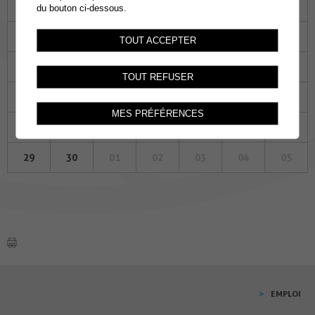
Lu
Ma
Me
Je
Ve
Sa
Di
du bouton ci-dessous.
01
02
03
04
05
06
07
TOUT ACCEPTER
08
09
10
11
12
13
14
TOUT REFUSER
15
16
17
18
19
20
21
MES PRÉFÉRENCES
22
23
24
25
26
27
28
29
30
01
02
03
04
05
EMPLOI