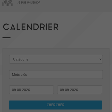
JE SUIS UN SENIOR
CALENDRIER
-