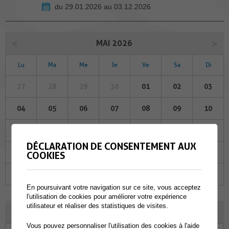
du 29.01.2026 au 03.12.2026
MAI 2026
Lu
Ma
Me
Je
Ve
Sa
Di
27
28
29
30
01
02
03
04
05
06
07
08
09
10
11
12
13
14
15
16
17
DÉCLARATION DE CONSENTEMENT AUX
18
19
20
21
22
23
24
COOKIES
25
26
27
28
29
30
31
En poursuivant votre navigation sur ce site, vous acceptez
l'utilisation de cookies pour améliorer votre expérience
utilisateur et réaliser des statistiques de visites.
JUIN 2026
Vous pouvez personnaliser l'utilisation des cookies à l'aide