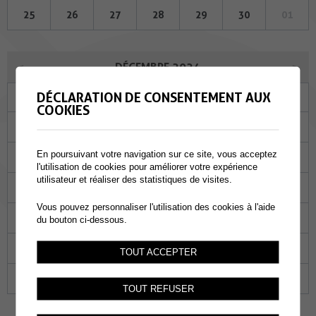
25
26
27
28
29
30
01
DÉCEMBRE 2024
DÉCLARATION DE CONSENTEMENT AUX
Lu
Ma
Me
Je
Ve
Sa
Di
COOKIES
25
26
27
28
29
30
01
En poursuivant votre navigation sur ce site, vous acceptez
02
03
04
05
06
07
08
l'utilisation de cookies pour améliorer votre expérience
utilisateur et réaliser des statistiques de visites.
09
10
11
12
13
14
15
Vous pouvez personnaliser l'utilisation des cookies à l'aide
16
17
18
19
20
21
22
du bouton ci-dessous.
23
24
25
26
27
28
29
TOUT ACCEPTER
30
31
01
02
03
04
05
TOUT REFUSER