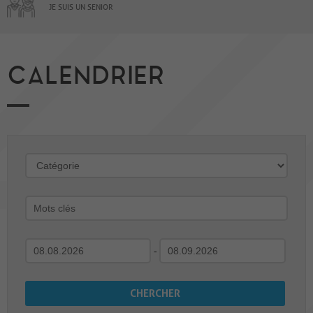
JE SUIS UN SENIOR
CALENDRIER
-