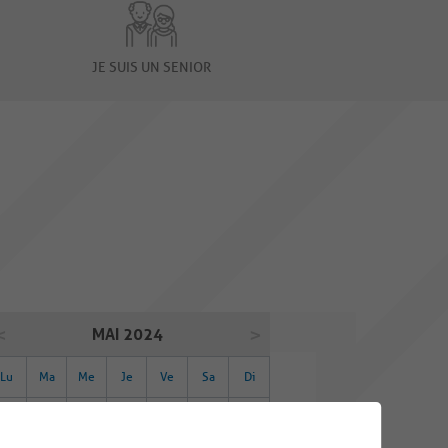
JE SUIS UN SENIOR
MAI 2024
Lu
Ma
Me
Je
Ve
Sa
Di
29
30
01
02
03
04
05