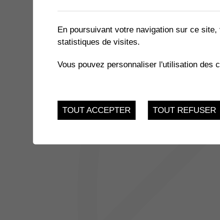
1 résultat
En poursuivant votre navigation sur ce site, 
statistiques de visites.
16
SORTIE DES AÎNÉS
Vous pouvez personnaliser l'utilisation des 
Vendredi 16 Juin 2023
JUI.
TOUT ACCEPTER
TOUT REFUSER