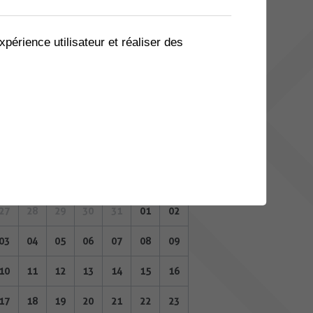
06
07
08
09
10
11
12
13
14
15
16
17
18
19
xpérience utilisateur et réaliser des
20
21
22
23
24
25
26
27
28
29
30
31
01
02
JUIN 2024
Lu
Ma
Me
Je
Ve
Sa
Di
27
28
29
30
31
01
02
03
04
05
06
07
08
09
10
11
12
13
14
15
16
17
18
19
20
21
22
23