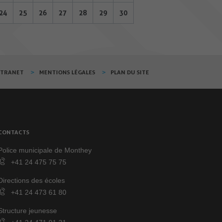
24
25
26
27
28
29
30
XTRANET
MENTIONS LÉGALES
PLAN DU SITE
CONTACTS
Police municipale de Monthey
+41 24 475 75 75
Directions des écoles
+41 24 473 61 80
Structure jeunesse