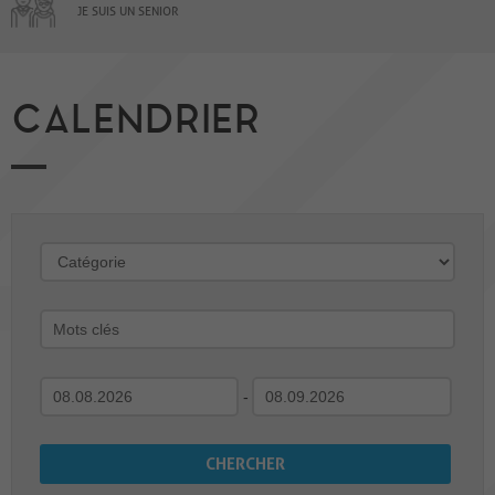
JE SUIS UN SENIOR
CALENDRIER
-