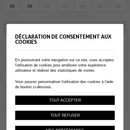
29
30
01
02
03
04
05
MAI 2024
DÉCLARATION DE CONSENTEMENT AUX
Lu
Ma
Me
Je
Ve
Sa
Di
COOKIES
29
30
01
02
03
04
05
En poursuivant votre navigation sur ce site, vous acceptez
06
07
08
09
10
11
12
l'utilisation de cookies pour améliorer votre expérience
utilisateur et réaliser des statistiques de visites.
13
14
15
16
17
18
19
Vous pouvez personnaliser l'utilisation des cookies à l'aide
du bouton ci-dessous.
20
21
22
23
24
25
26
TOUT ACCEPTER
27
28
29
30
31
01
02
TOUT REFUSER