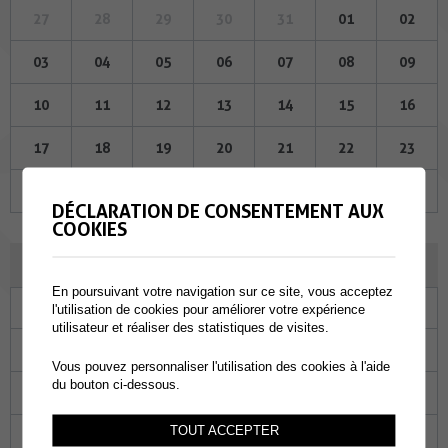
27
28
29
30
31
01
02
03
04
05
06
07
08
09
10
11
12
13
14
15
16
17
18
19
20
21
22
23
24
25
26
27
28
29
30
DÉCLARATION DE CONSENTEMENT AUX
COOKIES
JUILLET 2024
En poursuivant votre navigation sur ce site, vous acceptez
Lu
Ma
Me
Je
Ve
Sa
Di
l'utilisation de cookies pour améliorer votre expérience
utilisateur et réaliser des statistiques de visites.
01
02
03
04
05
06
07
Vous pouvez personnaliser l'utilisation des cookies à l'aide
du bouton ci-dessous.
08
09
10
11
12
13
14
TOUT ACCEPTER
15
16
17
18
19
20
21