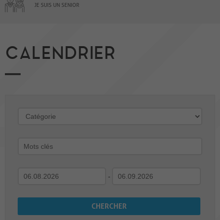
JE SUIS UN SENIOR
CALENDRIER
-