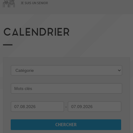
JE SUIS UN SENIOR
CALENDRIER
-