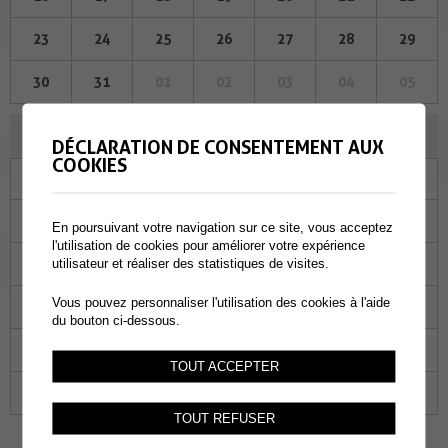
23
24
25
26
27
28
29
30
31
01
02
03
04
05
NOVEMBRE 2023
DÉCLARATION DE CONSENTEMENT AUX
COOKIES
Lu
Ma
Me
Je
Ve
Sa
Di
30
31
01
02
03
04
05
En poursuivant votre navigation sur ce site, vous acceptez
l'utilisation de cookies pour améliorer votre expérience
06
07
08
09
10
11
12
utilisateur et réaliser des statistiques de visites.
Vous pouvez personnaliser l'utilisation des cookies à l'aide
13
14
15
16
17
18
19
du bouton ci-dessous.
20
21
22
23
24
25
26
TOUT ACCEPTER
27
28
29
30
01
02
03
TOUT REFUSER