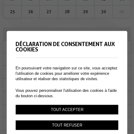
25
26
27
28
29
30
01
OCTOBRE 2023
DÉCLARATION DE CONSENTEMENT AUX
Lu
Ma
Me
Je
Ve
Sa
Di
COOKIES
25
26
27
28
29
30
01
En poursuivant votre navigation sur ce site, vous acceptez
02
03
04
05
06
07
08
l'utilisation de cookies pour améliorer votre expérience
utilisateur et réaliser des statistiques de visites.
09
10
11
12
13
14
15
Vous pouvez personnaliser l'utilisation des cookies à l'aide
du bouton ci-dessous.
16
17
18
19
20
21
22
TOUT ACCEPTER
23
24
25
26
27
28
29
30
31
01
02
03
04
05
TOUT REFUSER