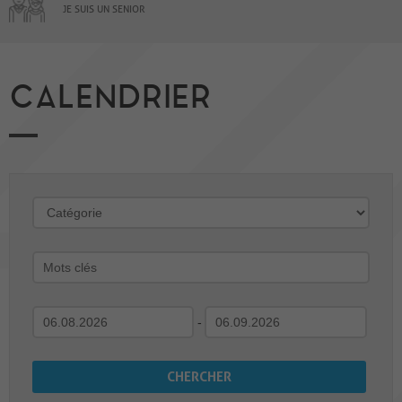
JE SUIS UN SENIOR
CALENDRIER
-