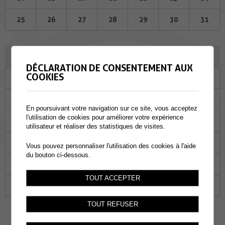
25
26
27
28
29
30
31
JANVIER 2024
DÉCLARATION DE CONSENTEMENT AUX
COOKIES
Lu
Ma
Me
Je
Ve
Sa
Di
01
02
03
04
05
06
07
En poursuivant votre navigation sur ce site, vous acceptez
l'utilisation de cookies pour améliorer votre expérience
08
09
10
11
12
13
14
utilisateur et réaliser des statistiques de visites.
15
16
17
18
19
20
21
Vous pouvez personnaliser l'utilisation des cookies à l'aide
du bouton ci-dessous.
22
23
24
25
26
27
28
TOUT ACCEPTER
29
30
31
01
02
03
04
TOUT REFUSER