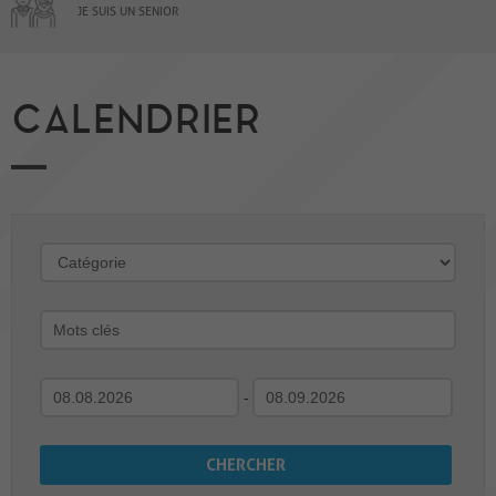
JE SUIS UN SENIOR
CALENDRIER
-