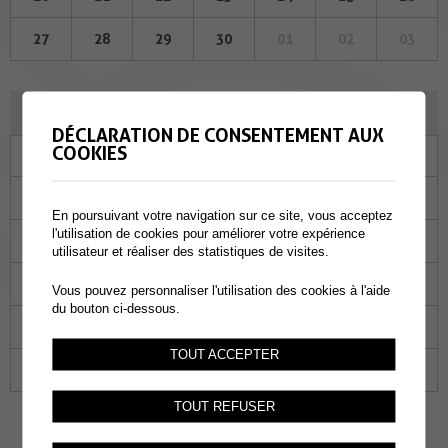
27
28
29
30
01
02
03
DÉCEMBRE 2023
DÉCLARATION DE CONSENTEMENT AUX
COOKIES
Lu
Ma
Me
Je
Ve
Sa
Di
27
28
29
30
01
02
03
En poursuivant votre navigation sur ce site, vous acceptez
l'utilisation de cookies pour améliorer votre expérience
04
05
06
07
08
09
10
utilisateur et réaliser des statistiques de visites.
11
12
13
14
15
16
17
Vous pouvez personnaliser l'utilisation des cookies à l'aide
du bouton ci-dessous.
18
19
20
21
22
23
24
TOUT ACCEPTER
25
26
27
28
29
30
31
TOUT REFUSER