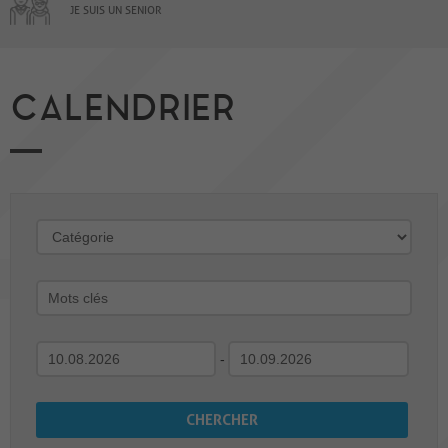
JE SUIS UN SENIOR
CALENDRIER
-