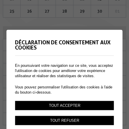
25
26
27
28
29
30
01
OCTOBRE 2023
DÉCLARATION DE CONSENTEMENT AUX
Lu
Ma
Me
Je
Ve
Sa
Di
COOKIES
25
26
27
28
29
30
01
En poursuivant votre navigation sur ce site, vous acceptez
02
03
04
05
06
07
08
l'utilisation de cookies pour améliorer votre expérience
utilisateur et réaliser des statistiques de visites.
09
10
11
12
13
14
15
Vous pouvez personnaliser l'utilisation des cookies à l'aide
du bouton ci-dessous.
16
17
18
19
20
21
22
TOUT ACCEPTER
23
24
25
26
27
28
29
30
31
01
02
03
04
05
TOUT REFUSER