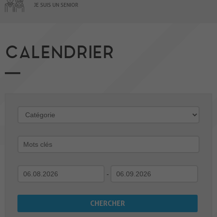
JE SUIS UN SENIOR
CALENDRIER
-