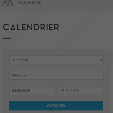
JE SUIS UN SENIOR
CALENDRIER
-