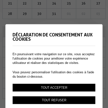
21
22
23
24
25
26
27
28
29
30
31
01
02
03
NOVEMBRE 2024
DÉCLARATION DE CONSENTEMENT AUX
COOKIES
Lu
Ma
Me
Je
Ve
Sa
Di
28
29
30
31
01
02
03
En poursuivant votre navigation sur ce site, vous acceptez
l'utilisation de cookies pour améliorer votre expérience
04
05
06
07
08
09
10
utilisateur et réaliser des statistiques de visites.
Vous pouvez personnaliser l'utilisation des cookies à l'aide
11
12
13
14
15
16
17
du bouton ci-dessous.
18
19
20
21
22
23
24
TOUT ACCEPTER
25
26
27
28
29
30
01
TOUT REFUSER