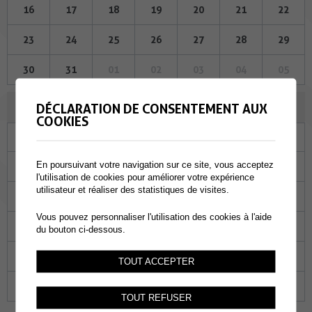
16
17
18
19
20
21
22
23
24
25
26
27
28
29
30
31
01
02
03
04
05
NOVEMBRE 2023
DÉCLARATION DE CONSENTEMENT AUX
COOKIES
Lu
Ma
Me
Je
Ve
Sa
Di
En poursuivant votre navigation sur ce site, vous acceptez
30
31
01
02
03
04
05
l'utilisation de cookies pour améliorer votre expérience
utilisateur et réaliser des statistiques de visites.
06
07
08
09
10
11
12
Vous pouvez personnaliser l'utilisation des cookies à l'aide
13
14
15
16
17
18
19
du bouton ci-dessous.
20
21
22
23
24
25
26
TOUT ACCEPTER
27
28
29
30
01
02
03
TOUT REFUSER