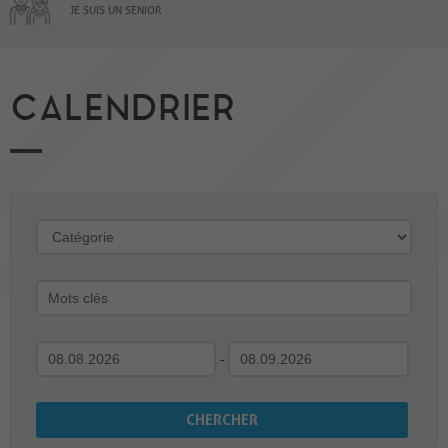
JE SUIS UN SENIOR
CALENDRIER
-