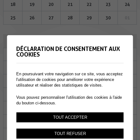
18
19
20
21
22
23
24
25
26
27
28
29
30
01
OCTOBRE 2023
DÉCLARATION DE CONSENTEMENT AUX
COOKIES
Lu
Ma
Me
Je
Ve
Sa
Di
25
26
27
28
29
30
01
En poursuivant votre navigation sur ce site, vous acceptez
l'utilisation de cookies pour améliorer votre expérience
02
03
04
05
06
07
08
utilisateur et réaliser des statistiques de visites.
09
10
11
12
13
14
15
Vous pouvez personnaliser l'utilisation des cookies à l'aide
du bouton ci-dessous.
16
17
18
19
20
21
22
TOUT ACCEPTER
23
24
25
26
27
28
29
TOUT REFUSER
30
31
01
02
03
04
05