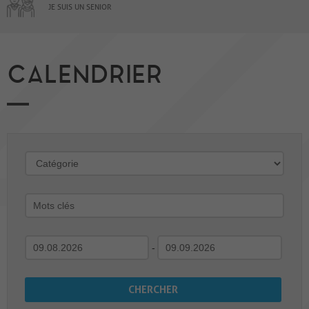
JE SUIS UN SENIOR
CALENDRIER
-