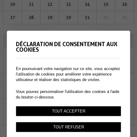
20
21
22
23
24
25
26
27
28
29
30
31
01
02
JUIN 2024
DÉCLARATION DE CONSENTEMENT AUX
COOKIES
Lu
Ma
Me
Je
Ve
Sa
Di
27
28
29
30
31
01
02
En poursuivant votre navigation sur ce site, vous acceptez
l'utilisation de cookies pour améliorer votre expérience
03
04
05
06
07
08
09
utilisateur et réaliser des statistiques de visites.
Vous pouvez personnaliser l'utilisation des cookies à l'aide
10
11
12
13
14
15
16
du bouton ci-dessous.
17
18
19
20
21
22
23
TOUT ACCEPTER
24
25
26
27
28
29
30
TOUT REFUSER