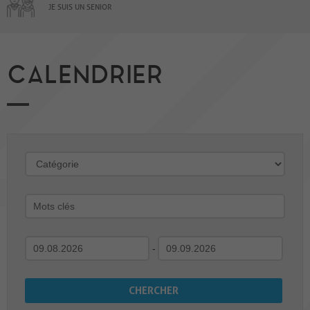
JE SUIS UN SENIOR
CALENDRIER
-