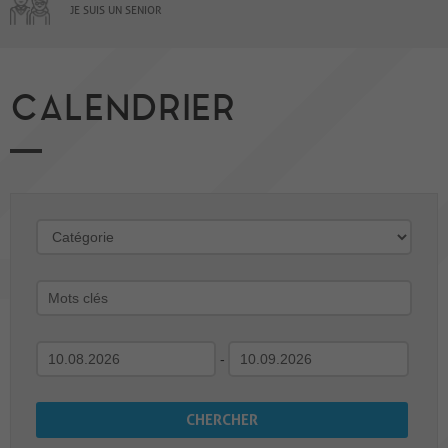
JE SUIS UN SENIOR
CALENDRIER
-