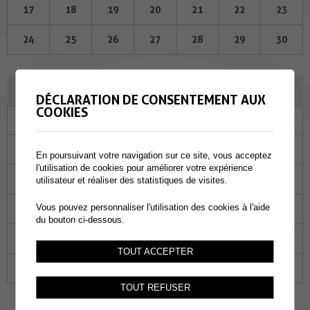
17
18
19
20
21
22
23
24
25
26
27
28
29
30
JUILLET 2024
DÉCLARATION DE CONSENTEMENT AUX
COOKIES
Lu
Ma
Me
Je
Ve
Sa
Di
01
02
03
04
05
06
07
En poursuivant votre navigation sur ce site, vous acceptez
l'utilisation de cookies pour améliorer votre expérience
08
09
10
11
12
13
14
utilisateur et réaliser des statistiques de visites.
Vous pouvez personnaliser l'utilisation des cookies à l'aide
15
16
17
18
19
20
21
du bouton ci-dessous.
22
23
24
25
26
27
28
TOUT ACCEPTER
29
30
31
01
02
03
04
TOUT REFUSER