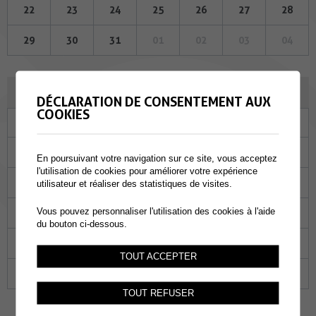
22
23
24
25
26
27
28
29
30
31
01
02
03
04
FÉVRIER 2024
DÉCLARATION DE CONSENTEMENT AUX
COOKIES
Lu
Ma
Me
Je
Ve
Sa
Di
29
30
31
01
02
03
04
En poursuivant votre navigation sur ce site, vous acceptez
l'utilisation de cookies pour améliorer votre expérience
05
06
07
08
09
10
11
utilisateur et réaliser des statistiques de visites.
Vous pouvez personnaliser l'utilisation des cookies à l'aide
12
13
14
15
16
17
18
du bouton ci-dessous.
19
20
21
22
23
24
25
TOUT ACCEPTER
26
27
28
29
01
02
03
TOUT REFUSER