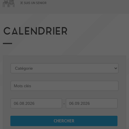
JE SUIS UN SENIOR
CALENDRIER
-