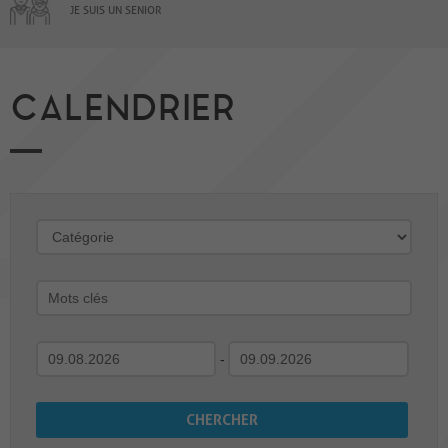
JE SUIS UN SENIOR
CALENDRIER
-