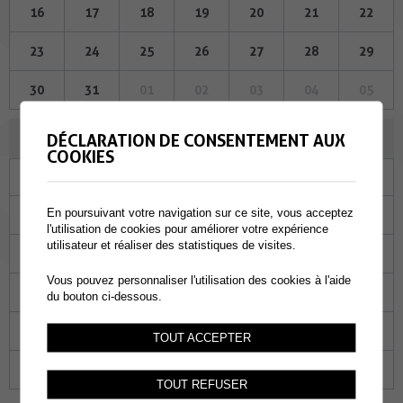
16
17
18
19
20
21
22
23
24
25
26
27
28
29
30
31
01
02
03
04
05
NOVEMBRE 2023
DÉCLARATION DE CONSENTEMENT AUX
COOKIES
Lu
Ma
Me
Je
Ve
Sa
Di
En poursuivant votre navigation sur ce site, vous acceptez
30
31
01
02
03
04
05
l'utilisation de cookies pour améliorer votre expérience
utilisateur et réaliser des statistiques de visites.
06
07
08
09
10
11
12
Vous pouvez personnaliser l'utilisation des cookies à l'aide
13
14
15
16
17
18
19
du bouton ci-dessous.
20
21
22
23
24
25
26
TOUT ACCEPTER
27
28
29
30
01
02
03
TOUT REFUSER