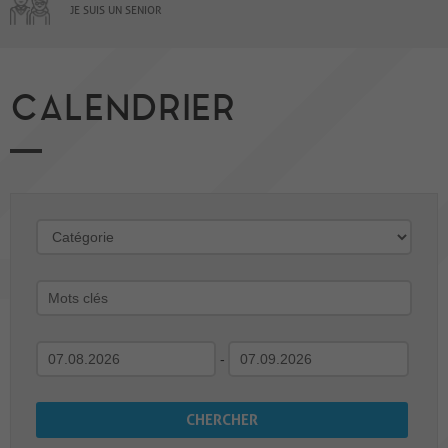
JE SUIS UN SENIOR
CALENDRIER
-