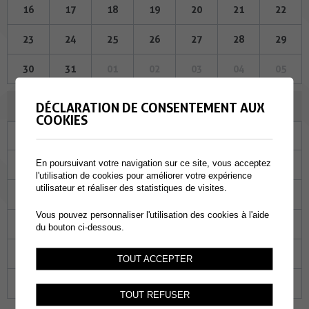
16
17
18
19
20
21
22
23
24
25
26
27
28
29
30
31
01
02
03
04
05
NOVEMBRE 2023
DÉCLARATION DE CONSENTEMENT AUX
COOKIES
Lu
Ma
Me
Je
Ve
Sa
Di
En poursuivant votre navigation sur ce site, vous acceptez
30
31
01
02
03
04
05
l'utilisation de cookies pour améliorer votre expérience
utilisateur et réaliser des statistiques de visites.
06
07
08
09
10
11
12
Vous pouvez personnaliser l'utilisation des cookies à l'aide
13
14
15
16
17
18
19
du bouton ci-dessous.
20
21
22
23
24
25
26
TOUT ACCEPTER
27
28
29
30
01
02
03
TOUT REFUSER