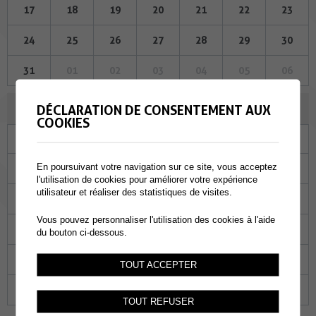
17
18
19
20
21
22
23
24
25
26
27
28
29
30
31
01
02
03
04
05
06
AOÛT 2023
DÉCLARATION DE CONSENTEMENT AUX
COOKIES
Lu
Ma
Me
Je
Ve
Sa
Di
En poursuivant votre navigation sur ce site, vous acceptez
31
01
02
03
04
05
06
l'utilisation de cookies pour améliorer votre expérience
utilisateur et réaliser des statistiques de visites.
07
08
09
10
11
12
13
Vous pouvez personnaliser l'utilisation des cookies à l'aide
14
15
16
17
18
19
20
du bouton ci-dessous.
21
22
23
24
25
26
27
TOUT ACCEPTER
28
29
30
31
01
02
03
TOUT REFUSER