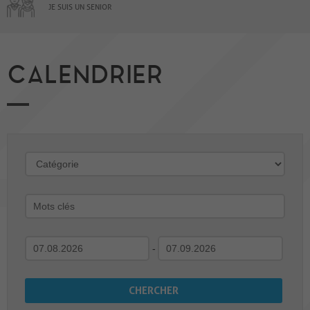
JE SUIS UN SENIOR
CALENDRIER
-