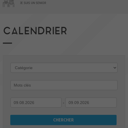
JE SUIS UN SENIOR
CALENDRIER
-