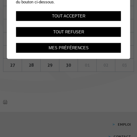
du bouton ci-dessous.
30
31
01
02
03
04
05
TOUT ACCEPTER
06
07
08
09
10
11
12
TOUT REFUSER
13
14
15
16
17
18
19
MES PRÉFÉRENCES
20
21
22
23
24
25
26
27
28
29
30
01
02
03
EMPLOI
CONTACT