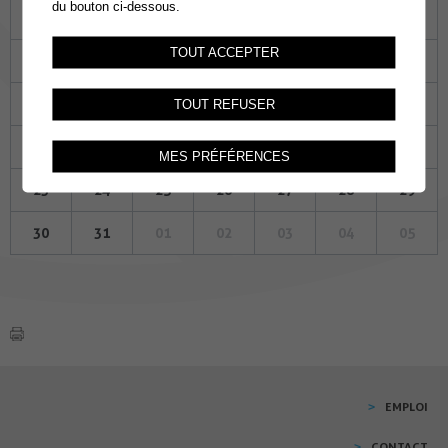
du bouton ci-dessous.
25
26
27
28
29
30
01
TOUT ACCEPTER
02
03
04
05
06
07
08
09
10
11
12
13
14
15
TOUT REFUSER
16
17
18
19
20
21
22
MES PRÉFÉRENCES
23
24
25
26
27
28
29
30
31
01
02
03
04
05
EMPLOI
CONTACT