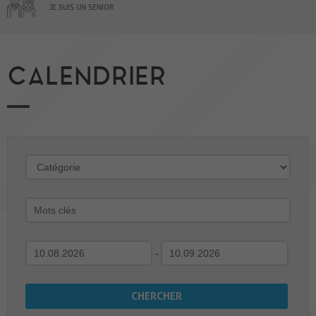
JE SUIS UN SENIOR
CALENDRIER
-