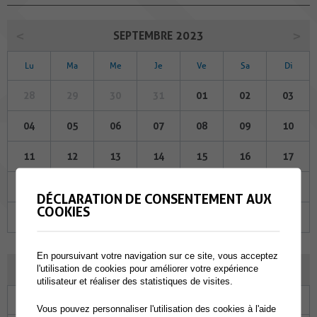
SEPTEMBRE 2023
Lu
Ma
Me
Je
Ve
Sa
Di
28
29
30
31
01
02
03
04
05
06
07
08
09
10
11
12
13
14
15
16
17
18
19
20
21
22
23
24
DÉCLARATION DE CONSENTEMENT AUX
COOKIES
25
26
27
28
29
30
01
En poursuivant votre navigation sur ce site, vous acceptez
OCTOBRE 2023
l'utilisation de cookies pour améliorer votre expérience
utilisateur et réaliser des statistiques de visites.
Lu
Ma
Me
Je
Ve
Sa
Di
Vous pouvez personnaliser l'utilisation des cookies à l'aide