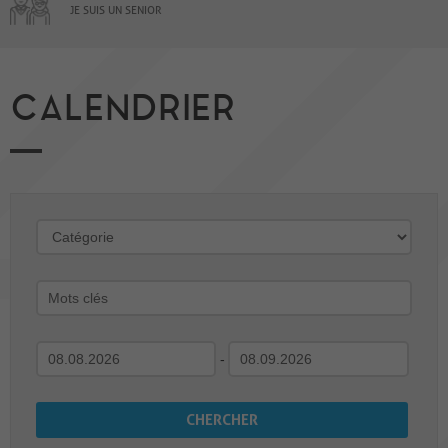
JE SUIS UN SENIOR
CALENDRIER
-