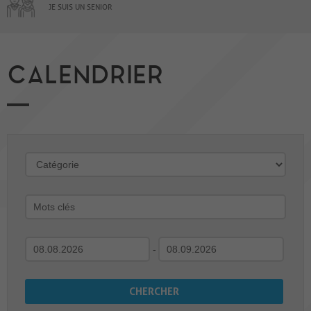
JE SUIS UN SENIOR
CALENDRIER
-